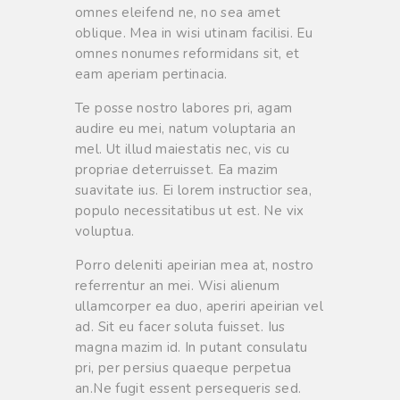
omnes eleifend ne, no sea amet
oblique. Mea in wisi utinam facilisi. Eu
omnes nonumes reformidans sit, et
eam aperiam pertinacia.
Te posse nostro labores pri, agam
audire eu mei, natum voluptaria an
mel. Ut illud maiestatis nec, vis cu
propriae deterruisset. Ea mazim
suavitate ius. Ei lorem instructior sea,
populo necessitatibus ut est. Ne vix
voluptua.
Porro deleniti apeirian mea at, nostro
referrentur an mei. Wisi alienum
ullamcorper ea duo, aperiri apeirian vel
ad. Sit eu facer soluta fuisset. Ius
magna mazim id. In putant consulatu
pri, per persius quaeque perpetua
an.Ne fugit essent persequeris sed.