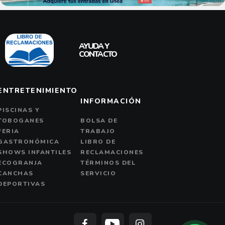
AYUDA Y
CONTACTO
ENTRETENIMIENTO
INFORMACIÓN
PISCINAS Y
TOBOGANES
BOLSA DE
FERIA
TRABAJO
GASTRONÓMICA
LIBRO DE
SHOWS INFANTILES
RECLAMACIONES
ECOGRANJA
TÉRMINOS DEL
CANCHAS
SERVICIO
DEPORTIVAS